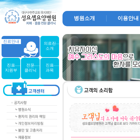
병원소개
이용안내
진료안내
의료진
소개
진료
전문
진료
지원부
클리닉
과목