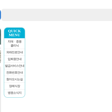
QUICK
MENU
치매ㆍ중풍
클리닉
외래진료안내
입퇴원안내
발급서비스안내
전화번호안내
찾아오시는길
장례식장
병원소식지